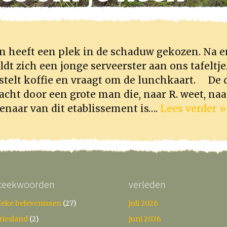
n heeft een plek in de schaduw gekozen. Na 
t zich een jonge serveerster aan ons tafeltje.
bestelt koffie en vraagt om de lunchkaart. De
cht door een grote man die, naar R. weet, naa
naar van dit etablissement is….
Lees verder »
teekwoorden
verleden
leke belevenissen
(27)
juli 2026
riesland
(2)
juni 2026