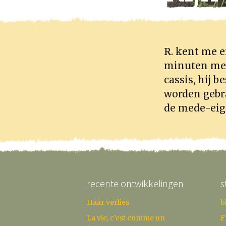
R. kent me e
minuten meld
cassis, hij 
worden gebra
de mede-eige
recente ontwikkelingen
s
Haar verlies
b
La vie, c’est comme un
F