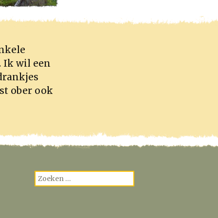
enkele
 Ik wil een
 drankjes
st ober ook
Zoeken
naar: