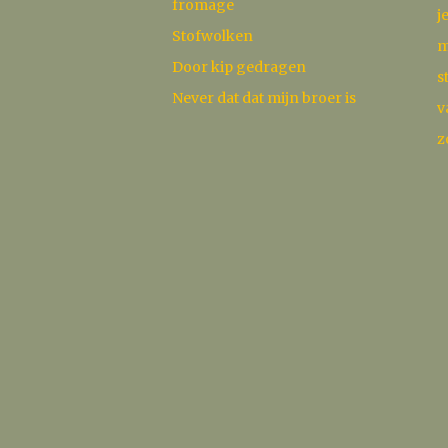
fromage
j
Stofwolken
m
Door kip gedragen
s
Never dat dat mijn broer is
v
z