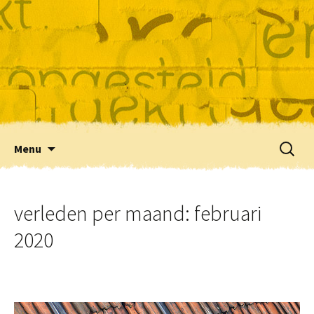
Skip
Zoeke
Menu
to
naar:
content
verleden per maand: februari
2020