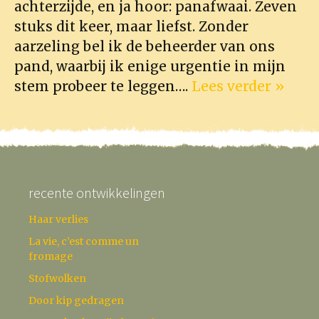
achterzijde, en ja hoor: panafwaai. Zeven
stuks dit keer, maar liefst. Zonder
aarzeling bel ik de beheerder van ons
pand, waarbij ik enige urgentie in mijn
stem probeer te leggen….
Lees verder »
recente ontwikkelingen
Haar verlies
La vie, c’est comme un
fromage
Stofwolken
Door kip gedragen