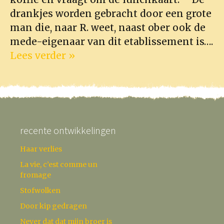
drankjes worden gebracht door een grote
man die, naar R. weet, naast ober ook de
mede-eigenaar van dit etablissement is….
Lees verder »
recente ontwikkelingen
Haar verlies
La vie, c’est comme un
fromage
Stofwolken
Door kip gedragen
Never dat dat mijn broer is