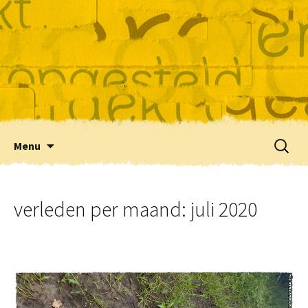
Skip
Zoeke
Menu
to
naar:
content
verleden per maand: juli 2020