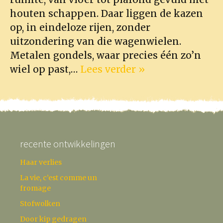
houten schappen. Daar liggen de kazen
op, in eindeloze rijen, zonder
uitzondering van die wagenwielen.
Metalen gondels, waar precies één zo’n
wiel op past,…
Lees verder »
recente ontwikkelingen
Haar verlies
La vie, c’est comme un
fromage
Stofwolken
Door kip gedragen