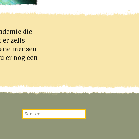
cademie die
 er zelfs
ziene mensen
eu er nog een
Zoeken
naar: