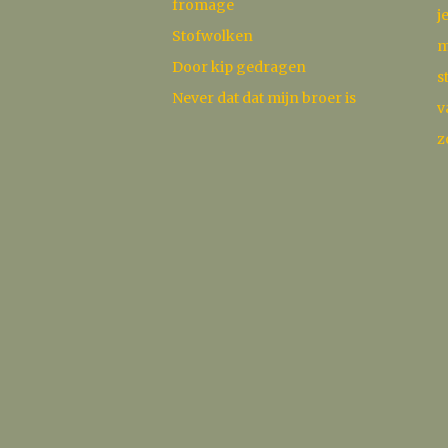
fromage
j
Stofwolken
m
Door kip gedragen
s
Never dat dat mijn broer is
v
z