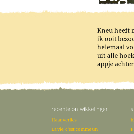
Kneu heeft 
ik ooit bezoc
helemaal voo
uit alle hoe
appje achter
recente ontwikkelingen
s
Haar verlies
b
La vie, c’est comme un
F