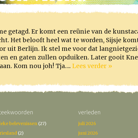
me getagd. Er komt een reünie van de kunsta
ht. Het belooft heel wat te worden, Sijsje komt
r uit Berlijn. Ik stel me voor dat langnietge
ken en gaten zullen opduiken. Later gooit Kn
aan. Kom nou joh! Tja….
Lees verder »
teekwoorden
verleden
leke belevenissen
(27)
juli 2026
riesland
(2)
juni 2026