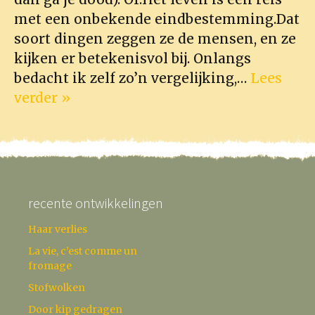
met een onbekende eindbestemming.Dat
soort dingen zeggen ze de mensen, en ze
kijken er betekenisvol bij. Onlangs
bedacht ik zelf zo’n vergelijking,…
Lees
verder »
recente ontwikkelingen
Haar verlies
La vie, c’est comme un
fromage
Stofwolken
Door kip gedragen