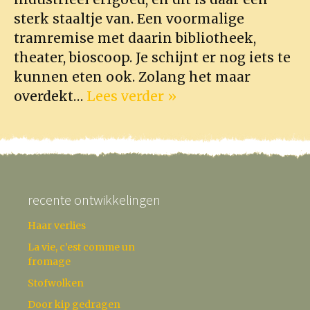
sterk staaltje van. Een voormalige
tramremise met daarin bibliotheek,
theater, bioscoop. Je schijnt er nog iets te
kunnen eten ook. Zolang het maar
overdekt…
Lees verder »
recente ontwikkelingen
Haar verlies
La vie, c’est comme un
fromage
Stofwolken
Door kip gedragen