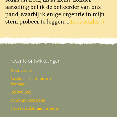
aarzeling bel ik de beheerder van ons
pand, waarbij ik enige urgentie in mijn
stem probeer te leggen….
Lees verder »
recente ontwikkelingen
Haar verlies
La vie, c’est comme un
fromage
Stofwolken
Door kip gedragen
Never dat dat mijn broer is