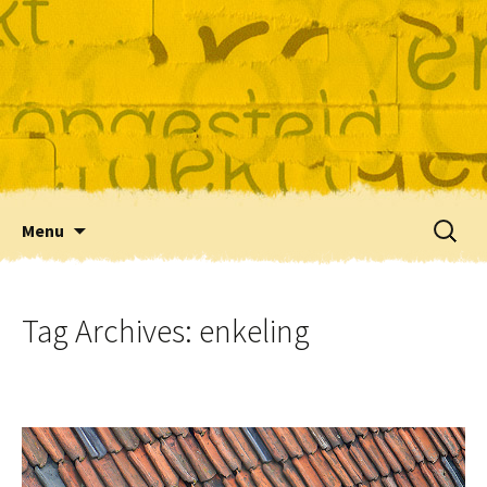
Skip
Zoeke
Menu
to
naar:
content
Tag Archives: enkeling