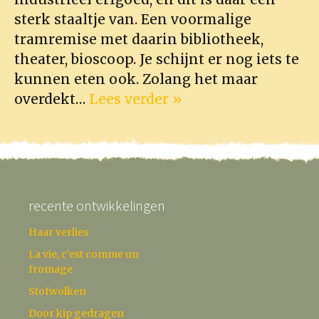
sterk staaltje van. Een voormalige
tramremise met daarin bibliotheek,
theater, bioscoop. Je schijnt er nog iets te
kunnen eten ook. Zolang het maar
overdekt…
Lees verder »
recente ontwikkelingen
Haar verlies
La vie, c’est comme un
fromage
Stofwolken
Door kip gedragen