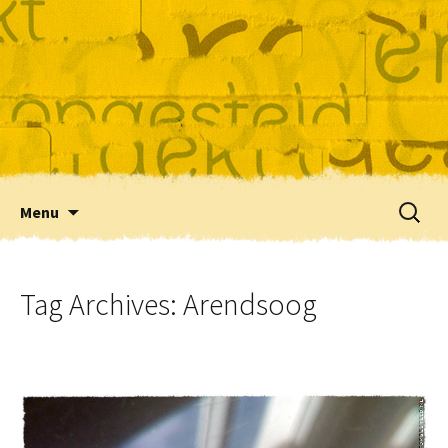
Skip
Zoeke
Menu
to
naar:
content
Tag Archives: Arendsoog