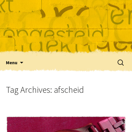
Skip
Zoeke
Menu
to
naar:
content
Tag Archives: afscheid