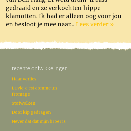
gedraaid en ze verkochten hippe
klamotten. Ik had er alleen oog voor jou
en besloot je mee naar…
Lees verder »
recente ontwikkelingen
Haar verlies
La vie, c’est comme un
fromage
Stofwolken
Door kip gedragen
Never dat dat mijn broer is